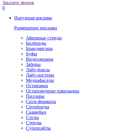
Заказать звонок
0
Наружная реклама
Размещение рекламы
Афишные стенды
Билборды
Брандмауэры
Буфы
Видеоэкраны
Заборы
Лайт-боксы
Лайт-постеры
Медиафасады
Остановки
Остановочные павильоны
Пиллары
Сити-форматы
Ситиборды
Скамейки
Стелы
Стенды
Суперсайты