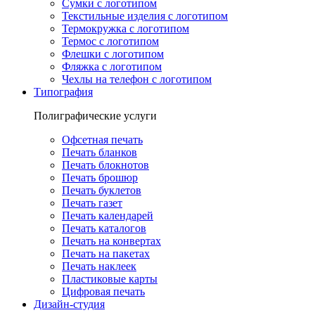
Сумки с логотипом
Текстильные изделия с логотипом
Термокружка с логотипом
Термос с логотипом
Флешки с логотипом
Фляжка с логотипом
Чехлы на телефон с логотипом
Типография
Полиграфические услуги
Офсетная печать
Печать бланков
Печать блокнотов
Печать брошюр
Печать буклетов
Печать газет
Печать календарей
Печать каталогов
Печать на конвертах
Печать на пакетах
Печать наклеек
Пластиковые карты
Цифровая печать
Дизайн-студия